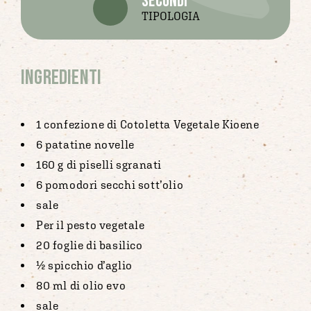
secondi
TIPOLOGIA
Ingredienti
1 confezione di Cotoletta Vegetale Kioene
6 patatine novelle
160 g di piselli sgranati
6 pomodori secchi sott’olio
sale
Per il pesto vegetale
20 foglie di basilico
½ spicchio d’aglio
80 ml di olio evo
sale