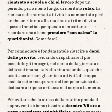
rientrato a scuola e chi al lavoro
dopo un
periodo, più o meno lungo, di meritato
relax
. La
ripresa delle normali attività ha comportato però
anche un ritorno alla routine e ai ritmi di vita
spesso frenetici, per questo è importante
ricordare che è bene
prendere “con calma” la
quotidianità.
Come fare?
Per cominciare è fondamentale riuscire a
darsi
delle priorità
, cercando di spalmare il più
possibile gli impegni, nel corso della giornata e
della settimana, talvolta rinunciando a qualche
uscita serale con gli amici o attività di troppo,
così da poter recuperare del tempo prezioso da
dedicare al riposo e rilassare il corpo e la mente.
Per evitare che lo stress della routine prenda il
sopravvento è bene riuscire a
dormire 7/8 ore a
notte
e
praticare attività fisica
, anche se costa