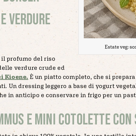
 e verdure
Estate veg: sco
il profumo del riso
delle verdure crude ed
ci Kioene.
È un piatto completo, che si prepara 
nti. Un dressing leggero a base di yogurt vegeta
e in anticipo e conservare in frigo per un past
mus e Mini cotolette con 
itato in chiave 100% vegetale. In una tortilla i