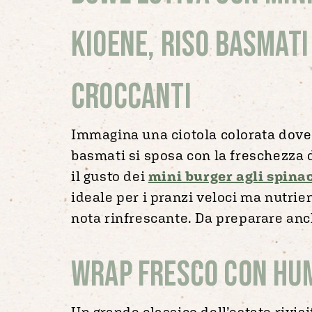
Kioene, riso basmati
croccanti
Immagina una ciotola colorata dove 
basmati si sposa con la freschezza 
il gusto dei
mini burger agli spina
ideale per i pranzi veloci ma nutrie
nota rinfrescante. Da preparare anch
Wrap fresco con hum
Un grande classico dell’estate rivis