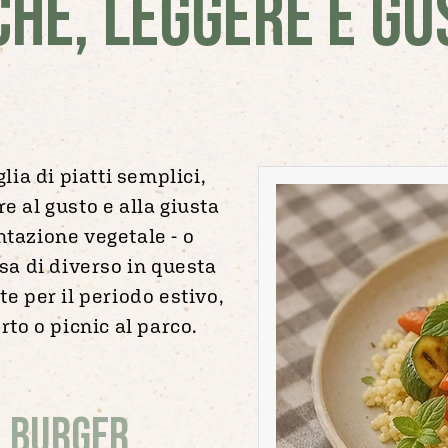
CHE, LEGGERE E GU
glia di piatti semplici,
e al gusto e alla giusta
ntazione vegetale - o
a di diverso in questa
te per il periodo estivo,
rto o picnic al parco.
i Burger