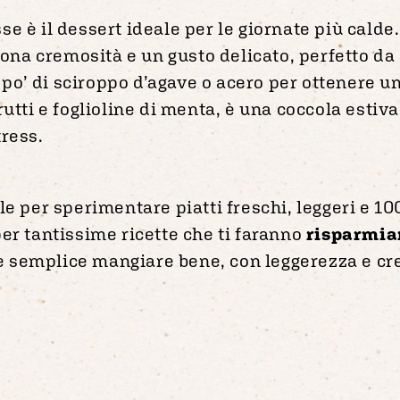
e è il dessert ideale per le giornate più cald
dona cremosità e un gusto delicato, perfetto da a
o’ di sciroppo d’agave o acero per ottenere un
rutti e foglioline di menta, è una coccola estiv
tress.
le per sperimentare piatti freschi, leggeri e 10
er tantissime ricette che ti faranno
risparmia
 semplice mangiare bene, con leggerezza e cre