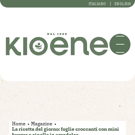
ITALIANO
ENGLISH
Home
Magazine
La ricetta del giorno: foglie croccanti con mini
burger e cipolle in agrodolce