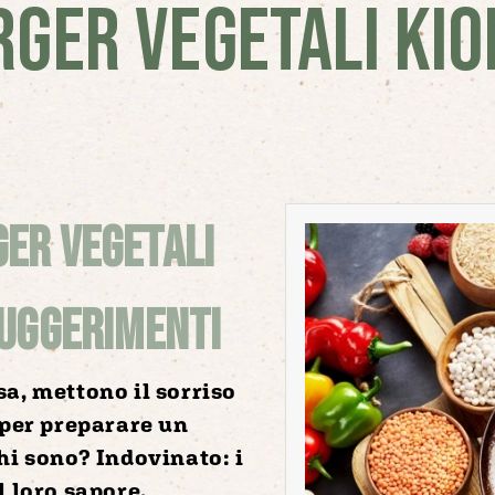
RGER VEGETALI KIO
ger vegetali
suggerimenti
sa, mettono il sorriso
 per preparare un
hi sono? Indovinato: i
l loro sapore.