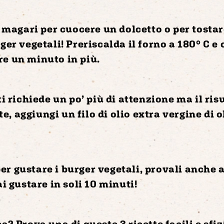
, magari per cuocere un dolcetto o per tostare
rger vegetali! Preriscalda il forno
a 180° C
e 
re un minuto in più.
ti richiede un po’ più di attenzione ma il ri
te
, aggiungi un filo di olio extra vergine di 
er gustare i burger vegetali, provali
anche a
ai gustare in soli
10 minuti
!
cca? Prova una di queste
3 ricette facili e sfi