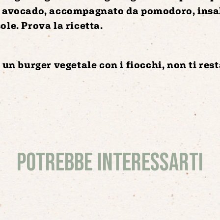
n
avocado
, accompagnato da
pomodoro
,
insa
sole
. Prova la ricetta.
 un burger vegetale con i fiocchi, non ti rest
Potrebbe interessarti