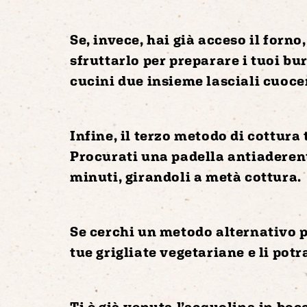
Se, invece, hai già acceso il
forno
sfruttarlo per preparare i tuoi bu
cucini due insieme lasciali cuoce
Infine, il terzo metodo di cottura 
Procurati una
padella antiaderen
minuti, girandoli a metà cottura
.
Se cerchi un metodo alternativo p
tue grigliate vegetariane e li potr
Ti è già venuta l’acquolina in bo