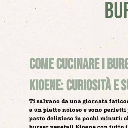
BU
Come cucinare i bur
Kioene: curiosità e 
Ti salvano da una giornata fatico
a un piatto noioso e sono perfetti
pasto delizioso in pochi minuti: c
burger vegetali Kioene
con tutto i