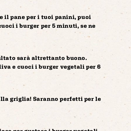
 il pane per i tuoi panini, puoi
cuoci i burger
per 5 minuti
, se ne
sultato sarà altrettanto buono.
oliva e cuoci i burger vegetali
per 6
lla griglia
! Saranno perfetti per le
ziose
per gustare i burger vegetali