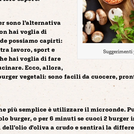
r sono l’
alternativa
on hai voglia di
nde possiamo capirti:
tra lavoro, sport e
Suggerimenti p
he hai voglia di fare
ucinare. Ecco, allora,
 burger vegetali: sono
facili da cuocere
,
pron
ne più semplice è utilizzare il
microonde
. P
 solo burger, o per 6 minuti se cuoci 2 burger
 dell’olio d’oliva
a crudo e sentirai la differ