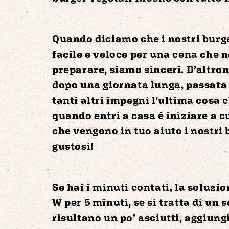
Quando diciamo che i nostri burge
facile e veloce
per una cena che n
preparare, siamo sinceri. D’altro
dopo una giornata lunga, passata 
tanti altri impegni l’ultima cosa c
quando entri a casa è iniziare a c
che vengono in tuo aiuto i nostri
gustosi
!
Se hai i minuti contati, la soluzio
W
per 5 minuti
, se si tratta di un
risultano un po’ asciutti,
aggiungi