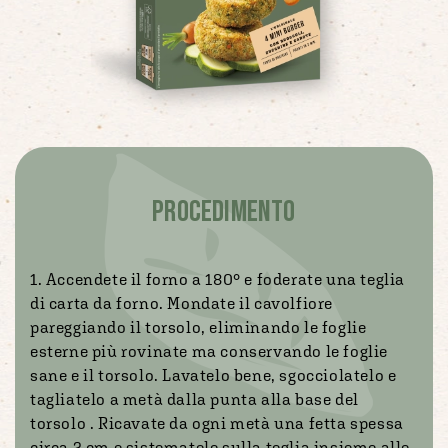
PROCEDIMENTO
1. Accendete il forno a 180° e foderate una teglia
di carta da forno. Mondate il cavolfiore
pareggiando il torsolo, eliminando le foglie
esterne più rovinate ma conservando le foglie
sane e il torsolo. Lavatelo bene, sgocciolatelo e
tagliatelo a metà dalla punta alla base del
torsolo . Ricavate da ogni metà una fetta spessa
circa 2 cm e sistematele sulla teglia insieme alle