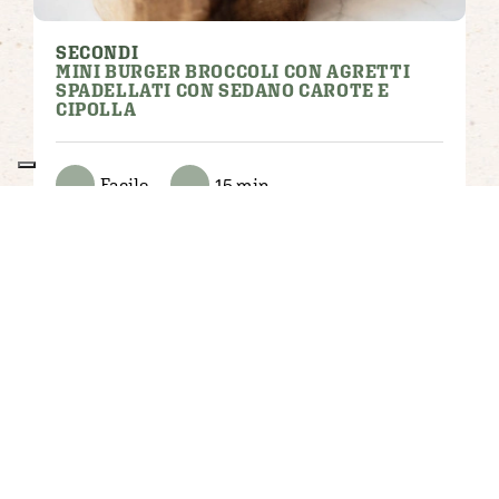
SECONDI
MINI BURGER BROCCOLI CON AGRETTI
SPADELLATI CON SEDANO CAROTE E
CIPOLLA
Facile
15 min
2026 © Kioene S.P.A. • Via Caltana, 55 • 35010 Villanova di
Camposampiero (PD), Italia • P.IVA e C.F. IT01359600283
Privacy Policy
•
Cookie Policy
•
Informativa privacy