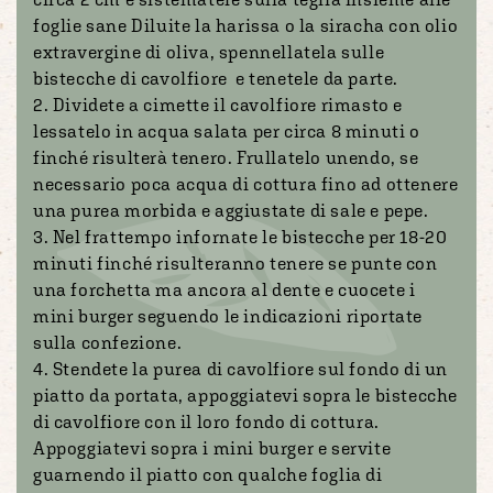
foglie sane Diluite la harissa o la siracha con olio
extravergine di oliva, spennellatela sulle
bistecche di cavolfiore e tenetele da parte.
2. Dividete a cimette il cavolfiore rimasto e
lessatelo in acqua salata per circa 8 minuti o
finché risulterà tenero. Frullatelo unendo, se
necessario poca acqua di cottura fino ad ottenere
una purea morbida e aggiustate di sale e pepe.
3. Nel frattempo infornate le bistecche per 18-20
minuti finché risulteranno tenere se punte con
una forchetta ma ancora al dente e cuocete i
mini burger seguendo le indicazioni riportate
sulla confezione.
4. Stendete la purea di cavolfiore sul fondo di un
piatto da portata, appoggiatevi sopra le bistecche
di cavolfiore con il loro fondo di cottura.
Appoggiatevi sopra i mini burger e servite
guarnendo il piatto con qualche foglia di