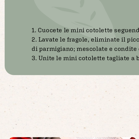
1. Cuocete le mini cotolette seguend
2. Lavate le fragole, eliminate il pic
di parmigiano; mescolate e condite 
3. Unite le mini cotolette tagliate a