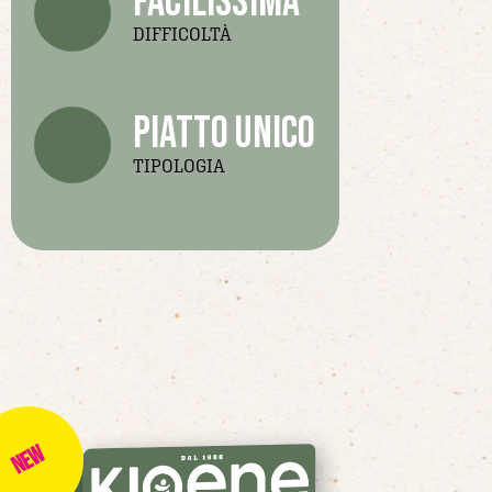
facilissima
DIFFICOLTÀ
piatto unico
TIPOLOGIA
NEW