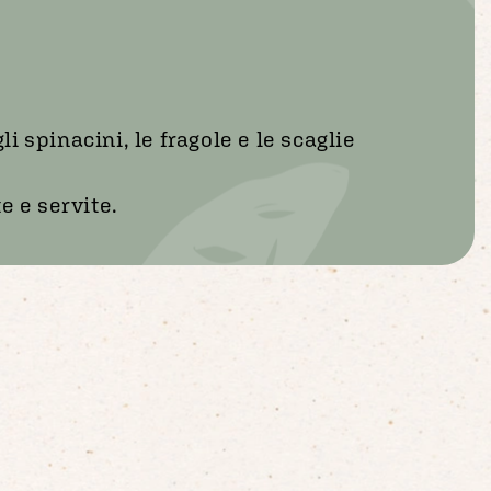
li spinacini, le fragole e le scaglie
te e servite.