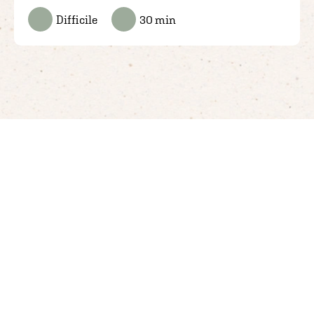
Difficile
30 min
 KIOENE
HAI DUBBI?
UN MONDO DI GUS
te
FAQ
News ed eventi