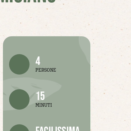
4
PERSONE
15
MINUTI