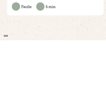
Facile
5 min
PRODOTTI
VOGLIA DI
Burger vegetali
Ricet