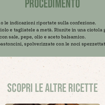
PROCEDIMENTO
o le indicazioni riportate sulla confezione.
ciolo e tagliatele a metà. Riunite in una ciotola g
con sale, pepe, olio e aceto balsamico.
 bastoncini, spolverizzate con le noci spezzetta
Scopri le altre ricette