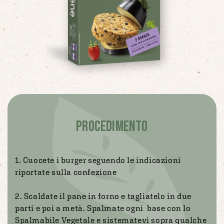
PROCEDIMENTO
1. Cuocete i burger seguendo le indicazioni
riportate sulla confezione
2. Scaldate il pane in forno e tagliatelo in due
parti e poi a metà. Spalmate ogni base con lo
Spalmabile Vegetale e sistematevi sopra qualche