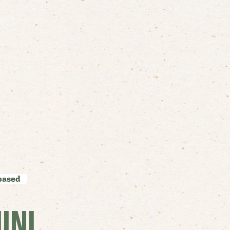
-based
INI