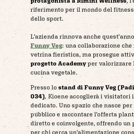
protagonista a Rimini Wellness
, 
riferimento per il mondo del fitness
dello sport.
L’azienda rinnova anche quest’anno
Funny Veg
: una collaborazione che 
vetrina fieristica, ma prosegue att
progetto
Academy
per valorizzare 
cucina vegetale.
Presso lo
stand di Funny Veg (Padi
034)
, Kioene accoglierà i visitatori
dedicato. Uno spazio che nasce per 
pubblico e raccontare l’offerta pla
diretto e coinvolgente, offrendo un
per chi cerca un’alimentazione con