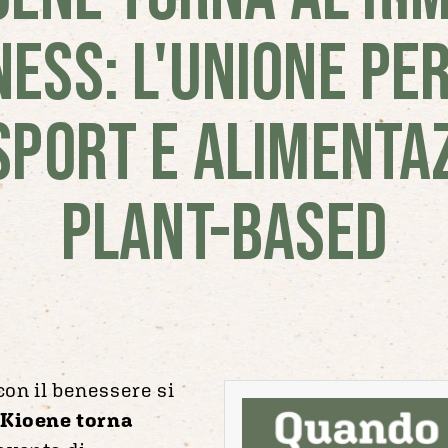
ESS: L'UNIONE PE
SPORT E ALIMENTA
PLANT-BASED
on il benessere si
Kioene torna