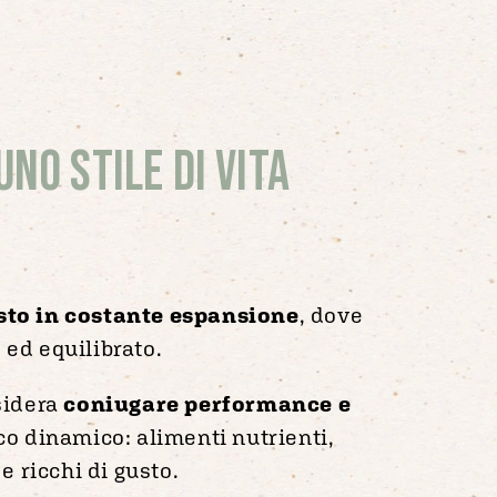
uno stile di vita
sto in costante espansione
, dove
o ed equilibrato.
sidera
coniugare performance e
co dinamico: alimenti nutrienti,
e ricchi di gusto.