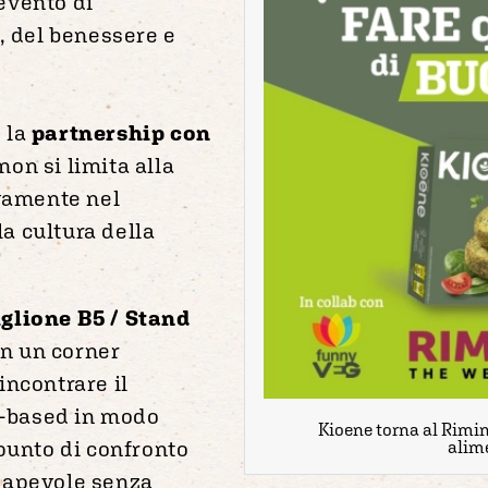
l’evento di
, del benessere e
 la
partnership con
non si limita alla
ivamente nel
la cultura della
glione B5 / Stand
 in un corner
incontrare il
nt-based in modo
Kioene torna al Rimini
 punto di confronto
alim
sapevole senza