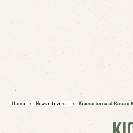
Home
News ed eventi
Kioene torna al Rimini W
KI