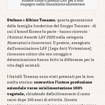
Kioene vince il premio LAV per il suo
impegno nella transizione alimentare
Stefano
e
Albino Tonazzo
, quarta generazione
della famiglia fondatrice del Gruppo Tonazzo - di
cui il brand Kioene fa parte - hanno ricevuto
l’Animal Awards LAV 2025
nella categoria
Ricercatori e Innovatori
. Il premio, assegnato
dall’associazione LAV (Lega Anti Vivisezione)
riconosce coloro che con coraggio e
determinazione hanno fatto la differenza per la
vita degli animali.
I fratelli Tonazzo sono stati premiati per la loro
scelta storica:
convertire l’intera produzione
aziendale verso un’alimentazione 100%
vegetale,
chiudendo definitivamente il ramo
carni dopo 136 anni di attività. Questa