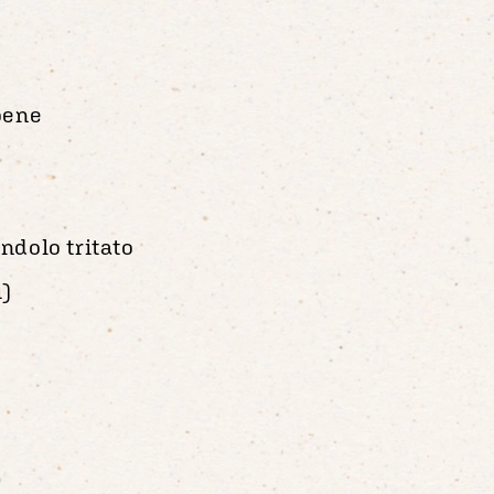
oene
ndolo tritato
i)